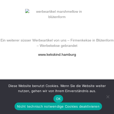
Ein weiterer süsser Werbeartikel von uns – Firmenkekse in Blütenform
– Werbekekse gebrandet
www.kekskind.hamburg
impressum
datenschutz
Diese Website benutzt Cookies. Wenn Sie die Website weiter
nutzen, gehen wir von Ihrem Einverständnis aus.
© 2026 Copyright werbehaus.hamburg. All rights reserved
powered by
wordpress
OK
Nicht technisch notwendige Cookies deaktivieren