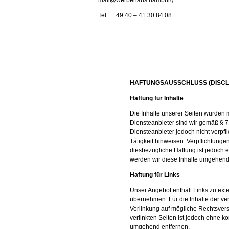
mail@werbehaus.hamburg
Tel. +49 40 – 41 30 84 08
HAFTUNGSAUSSCHLUSS (DISCL
Haftung für Inhalte
Die Inhalte unserer Seiten wurden mi
Diensteanbieter sind wir gemäß § 7
Diensteanbieter jedoch nicht verpf
Tätigkeit hinweisen. Verpflichtung
diesbezügliche Haftung ist jedoch 
werden wir diese Inhalte umgehend
Haftung für Links
Unser Angebot enthält Links zu ext
übernehmen. Für die Inhalte der verl
Verlinkung auf mögliche Rechtsverst
verlinkten Seiten ist jedoch ohne 
umgehend entfernen.