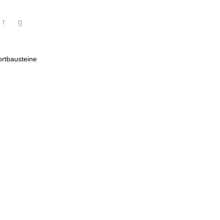
urg
rtbausteine