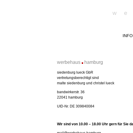
w
INFO
.
werbehaus
hamburg
siedenburg lueck GbR
vertretungsberechtigt sind
malte siedenburg und christel lueck
bandwirkerstr. 36
22041 hamburg
UID-Nr. DE 309840084
Wir sind von 10.00 – 18.00 Uhr gern für Sie d