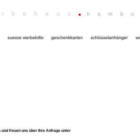
erbehaus
hamb
suesse werbelollis
geschenkkarten
schlüsselanhänger
wo
a und freuen uns über Ihre Anfrage unter