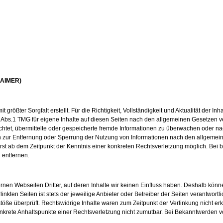
AIMER)
t größter Sorgfalt erstellt. Für die Richtigkeit, Vollständigkeit und Aktualität der
 Abs.1 TMG für eigene Inhalte auf diesen Seiten nach den allgemeinen Gesetzen ve
lichtet, übermittelte oder gespeicherte fremde Informationen zu überwachen oder n
en zur Entfernung oder Sperrung der Nutzung von Informationen nach den allgemei
erst ab dem Zeitpunkt der Kenntnis einer konkreten Rechtsverletzung möglich. B
 entfernen.
ernen Webseiten Dritter, auf deren Inhalte wir keinen Einfluss haben. Deshalb kön
inkten Seiten ist stets der jeweilige Anbieter oder Betreiber der Seiten verantwort
öße überprüft. Rechtswidrige Inhalte waren zum Zeitpunkt der Verlinkung nicht erk
konkrete Anhaltspunkte einer Rechtsverletzung nicht zumutbar. Bei Bekanntwerden 