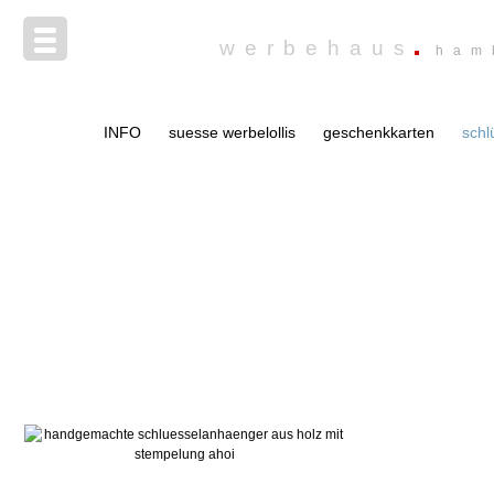
werbehaus
ham
INFO
suesse werbelollis
geschenkkarten
schl